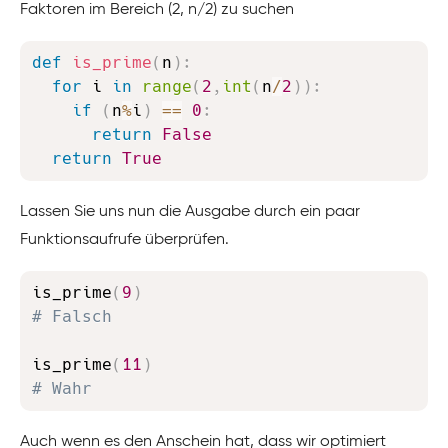
Faktoren im Bereich (2, n/2) zu suchen
Copy
def
is_prime
(
n
)
:
for
 i 
in
range
(
2
,
int
(
n
/
2
)
)
:
if
(
n
%
i
)
==
0
:
return
False
return
True
Lassen Sie uns nun die Ausgabe durch ein paar
Funktionsaufrufe überprüfen.
Copy
is_prime
(
9
)
# Falsch
is_prime
(
11
)
# Wahr
Auch wenn es den Anschein hat, dass wir optimiert