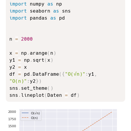
Copy
import
 numpy 
as
import
 seaborn 
as
import
 pandas 
as
 pd

n 
=
2000
x 
=
 np
.
arange
(
n
)
y1 
=
 np
.
sqrt
(
x
)
y2 
=
 x

df 
=
 pd
.
DataFrame
(
{
"O(√n)"
:
y1
,
"O(n)"
:
y2
}
)
sns
.
set_theme
(
)
sns
.
lineplot
(
Daten 
=
 df
)