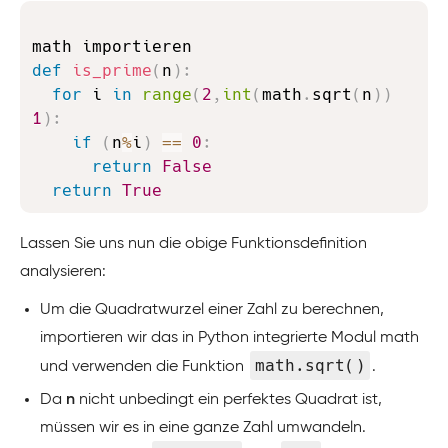
Copy
def
is_prime
(
n
)
:
for
 i 
in
range
(
2
,
int
(
math
.
sqrt
(
n
)
)
1
)
:
if
(
n
%
i
)
==
0
:
return
False
return
True
Lassen Sie uns nun die obige Funktionsdefinition
analysieren:
Um die Quadratwurzel einer Zahl zu berechnen,
importieren wir das in Python integrierte Modul math
math.sqrt()
und verwenden die Funktion
.
Da
n
nicht unbedingt ein perfektes Quadrat ist,
müssen wir es in eine ganze Zahl umwandeln.