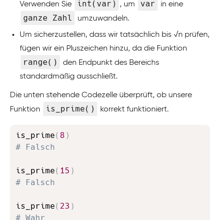
int(var)
var
Verwenden Sie
, um
in eine
ganze Zahl
umzuwandeln.
Um sicherzustellen, dass wir tatsächlich bis √n prüfen,
fügen wir ein Pluszeichen hinzu, da die Funktion
range()
den Endpunkt des Bereichs
standardmäßig ausschließt.
Die unten stehende Codezelle überprüft, ob unsere
is_prime()
Funktion
korrekt funktioniert.
Copy
is_prime
(
8
)
# Falsch
is_prime
(
15
)
# Falsch
is_prime
(
23
)
# Wahr