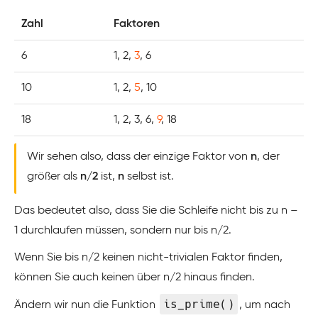
Zahl
Faktoren
6
1, 2,
3
, 6
10
1, 2,
5
, 10
18
1, 2, 3, 6,
9
, 18
Wir sehen also, dass der einzige Faktor von
n
, der
größer als
n/2
ist,
n
selbst ist.
Das bedeutet also, dass Sie die Schleife nicht bis zu n –
1 durchlaufen müssen, sondern nur bis n/2.
Wenn Sie bis n/2 keinen nicht-trivialen Faktor finden,
können Sie auch keinen über n/2 hinaus finden.
is_prime()
Ändern wir nun die Funktion
, um nach