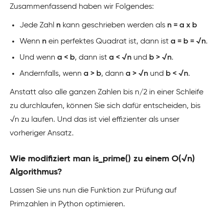
Zusammenfassend haben wir Folgendes:
Jede Zahl
n
kann geschrieben werden als
n = a x b
Wenn
n
ein perfektes Quadrat ist, dann ist
a = b = √n
.
Und wenn
a < b
, dann ist
a < √n
und
b > √n
.
Andernfalls, wenn
a > b
, dann
a > √n
und
b < √n
.
Anstatt also alle ganzen Zahlen bis n/2 in einer Schleife
zu durchlaufen, können Sie sich dafür entscheiden, bis
√n zu laufen. Und das ist viel effizienter als unser
vorheriger Ansatz.
Wie modifiziert man is_prime() zu einem O(√n)
Algorithmus?
Lassen Sie uns nun die Funktion zur Prüfung auf
Primzahlen in Python optimieren.