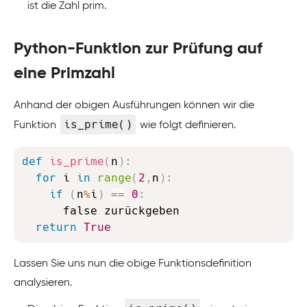
ist die Zahl prim.
Python-Funktion zur Prüfung auf
eine Primzahl
Anhand der obigen Ausführungen können wir die
is_prime()
Funktion
wie folgt definieren.
Copy
def
is_prime
(
n
)
:
for
 i 
in
range
(
2
,
n
)
:
if
(
n
%
i
)
==
0
:
      false zurückgeben

return
True
Lassen Sie uns nun die obige Funktionsdefinition
analysieren.