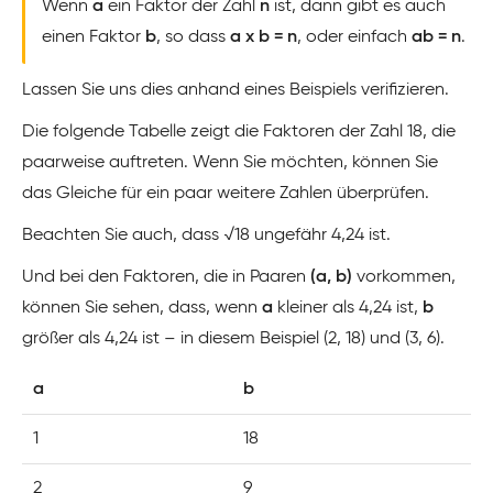
Wenn
a
ein Faktor der Zahl
n
ist, dann gibt es auch
einen Faktor
b
, so dass
a x b = n
, oder einfach
ab = n
.
Lassen Sie uns dies anhand eines Beispiels verifizieren.
Die folgende Tabelle zeigt die Faktoren der Zahl 18, die
paarweise auftreten. Wenn Sie möchten, können Sie
das Gleiche für ein paar weitere Zahlen überprüfen.
Beachten Sie auch, dass √18 ungefähr 4,24 ist.
Und bei den Faktoren, die in Paaren
(a, b)
vorkommen,
können Sie sehen, dass, wenn
a
kleiner als 4,24 ist,
b
größer als 4,24 ist – in diesem Beispiel (2, 18) und (3, 6).
a
b
1
18
2
9