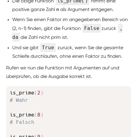
is_prime()
Die obige Funktion
nimmt eine
positive ganze Zahl
n
als Argument entgegen.
Wenn Sie einen Faktor im angegebenen Bereich von
False
,
(2, n-1) finden, gibt die Funktion
zurück
da
die Zahl nicht prim ist.
True
Und sie gibt
zurück, wenn Sie die gesamte
Schleife durchlaufen, ohne einen Faktor zu finden.
Rufen wir nun die Funktion mit Argumenten auf und
überprüfen, ob die Ausgabe korrekt ist.
Copy
is_prime
(
2
)
# Wahr
is_prime
(
8
)
# Falsch
is_prime
(
9
)