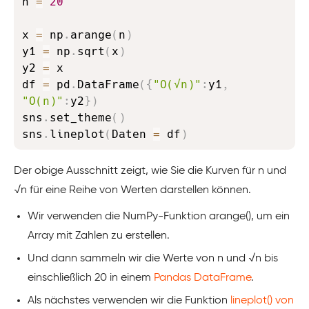
n 
=
20
x 
=
 np
.
arange
(
n
)
y1 
=
 np
.
sqrt
(
x
)
y2 
=
 x

df 
=
 pd
.
DataFrame
(
{
"O(√n)"
:
y1
,
"O(n)"
:
y2
}
)
sns
.
set_theme
(
)
sns
.
lineplot
(
Daten 
=
 df
)
Der obige Ausschnitt zeigt, wie Sie die Kurven für n und
√n für eine Reihe von Werten darstellen können.
Wir verwenden die NumPy-Funktion arange(), um ein
Array mit Zahlen zu erstellen.
Und dann sammeln wir die Werte von n und √n bis
einschließlich 20 in einem
Pandas DataFrame
.
Als nächstes verwenden wir die Funktion
lineplot() von