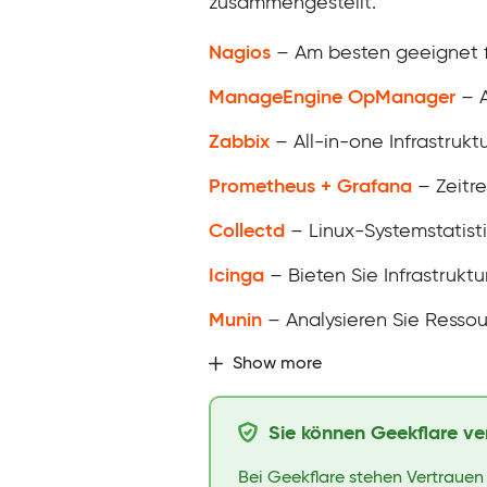
zusammengestellt.
Nagios
– Am besten geeignet für
ManageEngine OpManager
– A
Zabbix
– All-in-one Infrastru
Prometheus + Grafana
– Zeitr
Collectd
– Linux-Systemstatis
Icinga
– Bieten Sie Infrastruk
Munin
– Analysieren Sie Resso
Show more
Sie können Geekflare ve
Bei Geekflare stehen Vertrauen