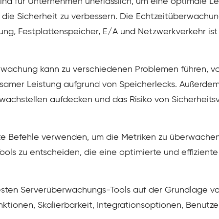
nd für Unternehmen unerlässlich, um eine optimale Le
d die Sicherheit zu verbessern. Die Echtzeitüberwachu
ng, Festplattenspeicher, E/A und Netzwerkverkehr ist
wachung kann zu verschiedenen Problemen führen, von
gsamer Leistung aufgrund von Speicherlecks. Außerde
achstellen aufdecken und das Risiko von Sicherheits
e Befehle verwenden, um die Metriken zu überwachen. 
ols zu entscheiden, die eine optimierte und effizient
besten Serverüberwachungs-Tools auf der Grundlage vo
tionen, Skalierbarkeit, Integrationsoptionen, Benutze