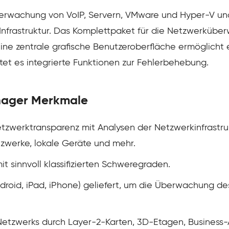
erwachung von VoIP, Servern, VMware und Hyper-V und
 Infrastruktur. Das Komplettpaket für die Netzwerküberw
ne zentrale grafische Benutzeroberfläche ermöglicht 
et es integrierte Funktionen zur Fehlerbehebung.
ager Merkmale
tzwerktransparenz mit Analysen der Netzwerkinfrastruk
zwerke, lokale Geräte und mehr.
t sinnvoll klassifizierten Schweregraden.
ndroid, iPad, iPhone) geliefert, um die Überwachung 
Netzwerks durch Layer-2-Karten, 3D-Etagen, Business-A