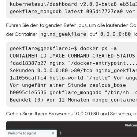
kubernetesui/dashboard v2.0.0-beta8 eb51a3
geekflare_mongodb latest 095d17727ca0 vor
Führen Sie den folgenden Befehl aus, um alle laufenden Con
nginx_geekflare
0.0.0.0:80
der Container
auf
l
geekflare@geekflare:~$ docker ps -a

CONTAINER ID IMAGE COMMAND CREATED STATUS 
fdad18387b27 nginx "/docker-entrypoint....
Sekunden 0.0.0.0:80->80/tcp nginx_geekflar
1a1056caffc4 hello-world "/hello" Vor unge
Vor ungefähr einer Stunde zealous_bose

b0095c1e5536 geekflare_mongodb "/bin/sh -c
Beendet (0) Vor 12 Monaten mongo_containe
Gehen Sie in Ihrem Browser auf 0.0.0.0:80 und Sie sehen, d