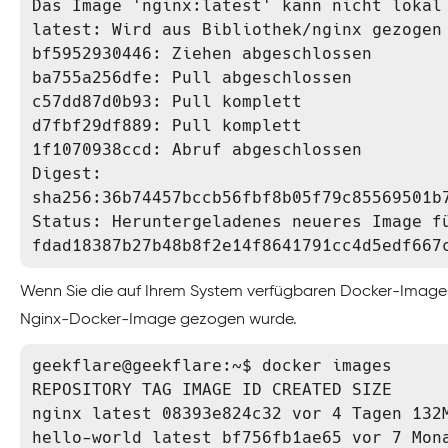
Das Image 'nginx:latest' kann nicht lokal 
latest: Wird aus Bibliothek/nginx gezogen

bf5952930446: Ziehen abgeschlossen 

ba755a256dfe: Pull abgeschlossen 

c57dd87d0b93: Pull komplett 

d7fbf29df889: Pull komplett 

1f1070938ccd: Abruf abgeschlossen 

Digest: 
sha256:36b74457bccb56fbf8b05f79c85569501b7
Status: Heruntergeladenes neueres Image fü
fdad18387b27b48b8f2e14f8641791cc4d5edf667
Wenn Sie die auf Ihrem System verfügbaren Docker-Images 
Nginx-Docker-Image gezogen wurde.
geekflare@geekflare:~$ docker images

REPOSITORY TAG IMAGE ID CREATED SIZE

nginx latest 08393e824c32 vor 4 Tagen 132M
hello-world latest bf756fb1ae65 vor 7 Mona