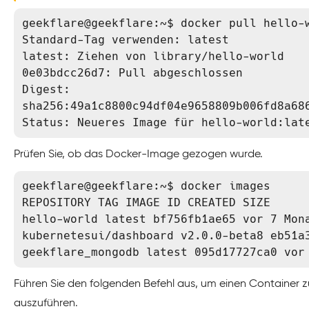
geekflare@geekflare:~$ docker pull hello-w
Standard-Tag verwenden: latest

latest: Ziehen von library/hello-world

0e03bdcc26d7: Pull abgeschlossen

Digest: 
sha256:49a1c8800c94df04e9658809b006fd8a686
Status: Neueres Image für hello-world:lat
Prüfen Sie, ob das Docker-Image gezogen wurde.
geekflare@geekflare:~$ docker images

REPOSITORY TAG IMAGE ID CREATED SIZE

hello-world latest bf756fb1ae65 vor 7 Mona
kubernetesui/dashboard v2.0.0-beta8 eb51a3
geekflare_mongodb latest 095d17727ca0 vor
Führen Sie den folgenden Befehl aus, um einen Container 
auszuführen.