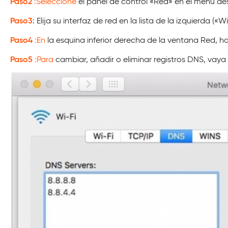
Paso2
:Seleccione
el panel de control «Red» en el menú de
Paso3
: Elija su interfaz de red en la lista de la izquierda (
Paso4
:En
la esquina inferior derecha de la ventana Red, h
Paso5
:Para
cambiar, añadir o eliminar registros DNS, vaya