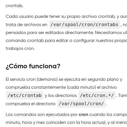
crontab.
Cada usuario puede tener su propio archivo crontab, y au
/var/spool/cron/crontabs
trata de archivos en
, n
pensados para ser editados directamente. Necesitamos util
comando crontab para editar o configurar nuestros propi
trabajos cron.
¿Cómo funciona?
El servicio cron (demonio) se ejecuta en segundo plano y
comprueba constantemente (cada minuto) el archivo
/etc/crontab
/etc/cron.*/
y los directorios
. Ta
/var/spool/cron/
comprueba el directorio
.
Los comandos son ejecutados por
cron
cuando los camp
minuto, hora y mes coinciden con la hora actual, y al men