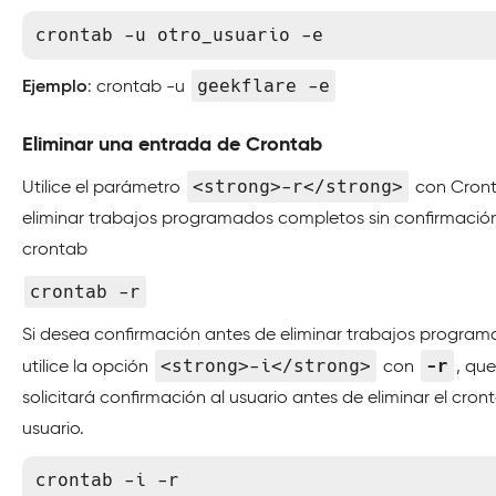
crontab -u otro_usuario -e
geekflare -e
Ejemplo
: crontab -u
Eliminar una entrada de Crontab
<strong>-r</strong>
Utilice el parámetro
con Cron
eliminar trabajos programados completos sin confirmació
crontab
crontab -r
Si desea confirmación antes de eliminar trabajos program
<strong>-i</strong>
-r
utilice la opción
con
, que
solicitará confirmación al usuario antes de eliminar el cron
usuario.