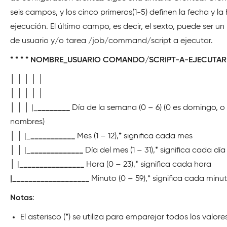
seis campos, y los cinco primeros(1-5) definen la fecha y la
ejecución. El último campo, es decir, el sexto, puede ser u
de usuario y/o tarea /job/command/script a ejecutar.
* * * * NOMBRE_USUARIO COMANDO/SCRIPT-A-EJECUTAR
│ │ │ │ │
│ │ │ │ │
│ │ │ |_
________
Día de la semana (0 – 6) (0 es domingo, o u
nombres)
│ │ |_
___________
Mes (1 – 12),* significa cada mes
│ │ |_
_____________
Día del mes (1 – 31),* significa cada día
│ |_
_______________
Hora (0 – 23),* significa cada hora
|___________________
Minuto (0 – 59),* significa cada minu
Notas
:
El asterisco (*) se utiliza para emparejar todos los valore