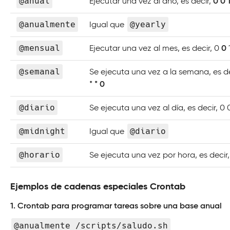
@anual
Ejecutar una vez al año, es decir,
0 0 1
@anualmente
@yearly
Igual que
@mensual
Ejecutar una vez al mes, es decir, 0
0
1
@semanal
Se ejecuta una vez a la semana, es de
*
* 0
@diario
Se ejecuta una vez al día, es decir, 0 
@midnight
@diario
Igual que
@horario
Se ejecuta una vez por hora, es decir, 
Ejemplos de cadenas especiales Crontab
1. Crontab para programar tareas sobre una base anual
@anualmente /scripts/saludo.sh