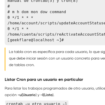
manual de crontab(5) y cron(8)

#

# m h dom mon dow command

0 */1 * * * 
/home/account/scripts/updateAccountStatuse
0 */1 * * 
/home/cuenta/scripts/reActivateAccountStat
[geekflare@localhost ~]#
La tabla cron es específica para cada usuario, lo que sig
que debe iniciar sesión con un usuario concreto para ver 
de tablas cron.
Listar Cron para un usuario en particular
Para listar los trabajos programados de otro usuario, utilice
opción
-u
(Usuario
) y
-l
(Lista
).
crontab -u otro_usuario -l