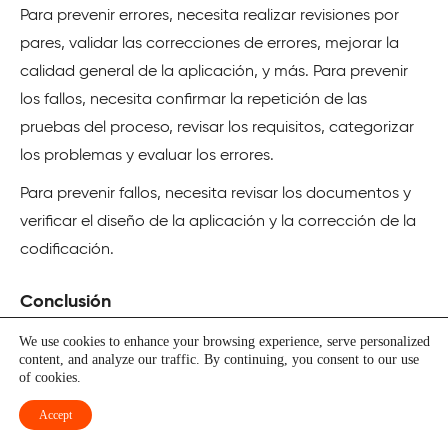
Para prevenir errores, necesita realizar revisiones por
pares, validar las correcciones de errores, mejorar la
calidad general de la aplicación, y más. Para prevenir
los fallos, necesita confirmar la repetición de las
pruebas del proceso, revisar los requisitos, categorizar
los problemas y evaluar los errores.
Para prevenir fallos, necesita revisar los documentos y
verificar el diseño de la aplicación y la corrección de la
codificación.
Conclusión
Los bugs, defectos, errores, fallos y averías afectan a
We use cookies to enhance your browsing experience, serve personalized
content, and analyze our traffic. By continuing, you consent to our use
diferentes partes de una aplicación e impactan
of cookies.
masivamente en su uso. Estos ralentizan el rendimiento
Accept
y la excelencia del software, lo que provoca la