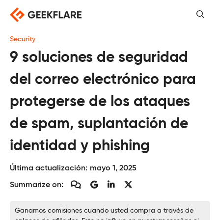
Saltar
al
contenido
Security
9 soluciones de seguridad
del correo electrónico para
protegerse de los ataques
de spam, suplantación de
identidad y phishing
Última actualización:
mayo 1, 2025
Summarize on:
Ganamos comisiones cuando usted compra a través de