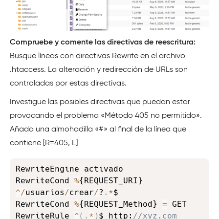
Compruebe y comente las directivas de reescritura:
Busque líneas con directivas Rewrite en el archivo
.htaccess. La alteración y redirección de URLs son
controladas por estas directivas.
Investigue las posibles directivas que puedan estar
provocando el problema «Método 405 no permitido».
Añada una almohadilla «#» al final de la línea que
contiene [R=405, L]
Copy
RewriteEngine activado

RewriteCond 
%
{REQUEST_URI} 
^
/
usuarios
/
crear
/
?
.
*
$

RewriteCond 
%
{REQUEST_Method} 
=
 GET

RewriteRule 
^
(
.
*
)
$ http:
//xyz.com 