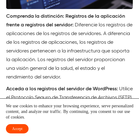
Comprenda la distinción: Registros de la aplicación
frente a registros del servidor:
Diferencie los registros de
aplicaciones de los registros de servidores. A diferencia
de los registros de aplicaciones, los registros de
servidores pertenecen a la infraestructura que soporta
la aplicación. Los registros del servidor proporcionan
una visión general de la salud, el estado y el
rendimiento del servidor.
Acceda a los registros del servidor de WordPress:
Utilice
el Protocolo Seguro de Transferencia de Archivos (SFTP)
We use cookies to enhance your browsing experience, serve personalized
para acceder a los registros de su servidor WordPress.
content, and analyze our traffic. By continuing, you consent to our use
Localice la carpeta «logs» en el origen del directorio.
of cookies.
Este directorio contiene sus registros de acceso y de
Accept
errores de WordPress, denominados