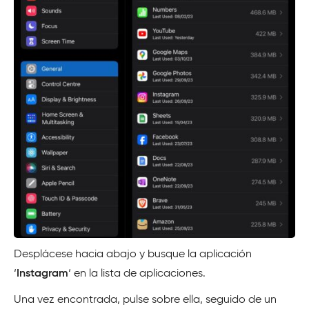
Desplácese hacia abajo y busque la aplicación
‘
Instagram
‘ en la lista de aplicaciones.
Una vez encontrada, pulse sobre ella, seguido de un