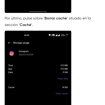
Por último, pulse sobre ‘
Borrar caché
‘ situado en la
sección ‘
Caché
‘.