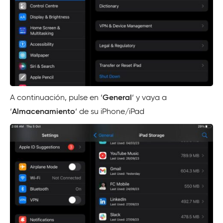
A continuación, pulse en ‘
General
‘ y vaya a
‘
Almacenamiento
‘ de su iPhone/iPad