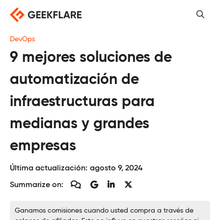
Saltar
al
contenido
DevOps
9 mejores soluciones de
automatización de
infraestructuras para
medianas y grandes
empresas
Última actualización:
agosto 9, 2024
Summarize on:
Ganamos comisiones cuando usted compra a través de