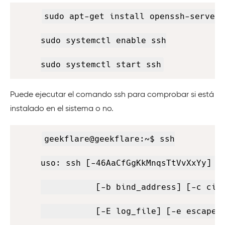
Copy
sudo apt-get install openssh-server

sudo systemctl enable ssh

sudo systemctl start ssh
Puede ejecutar el comando ssh para comprobar si está
instalado en el sistema o no.
Copy
geekflare@geekflare:~$ ssh

uso: ssh [-46AaCfGgKkMnqsTtVvXxYy] [-
           [-b bind_address] [-c ciph
           [-E log_file] [-e escape_c