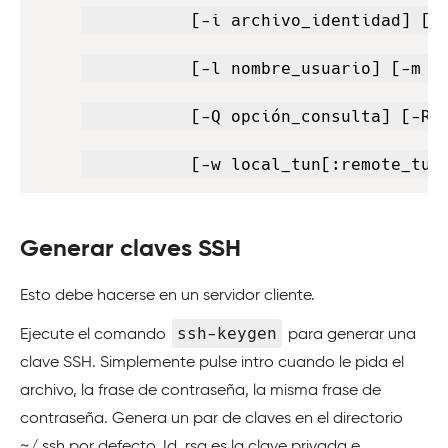
           [-i archivo_identidad] [-J
           [-l nombre_usuario] [-m ma
           [-Q opción_consulta] [-R d
           [-w local_tun[:remote_tun
Generar claves SSH
Esto debe hacerse en un servidor cliente.
ssh-keygen
Ejecute el comando
para generar una
clave SSH. Simplemente pulse intro cuando le pida el
archivo, la frase de contraseña, la misma frase de
contraseña. Genera un par de claves en el directorio
~/.ssh por defecto. Id_rsa es la clave privada e