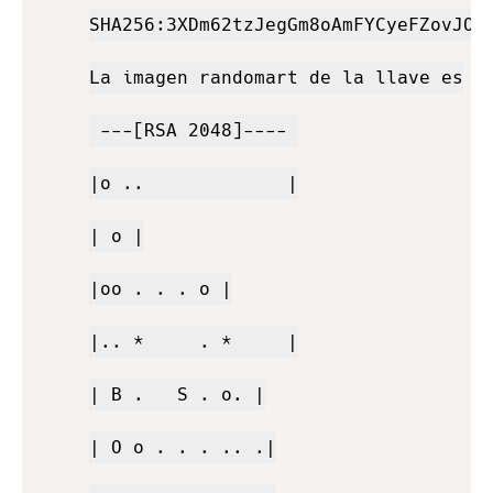
SHA256:3XDm62tzJegGm8oAmFYCyeFZovJOuU
La imagen randomart de la llave es

 ---[RSA 2048]---- 

|o ..             |

| o |

|oo . . . o |

|.. *     . *     |

| B .   S . o. |

| O o . . . .. .|
