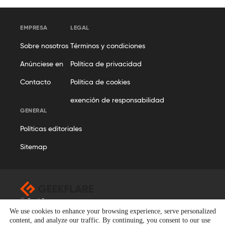
EMPRESA
LEGAL
Sobre nosotros
Términos y condiciones
Anúnciese en
Política de privacidad
Contacto
Política de cookies
exención de responsabilidad
GENERAL
Políticas editoriales
Sitemap
© Geekflare
We use cookies to enhance your browsing experience, serve personalized
Todos los derechos reservados. Geekflare® es una marca
content, and analyze our traffic. By continuing, you consent to our use