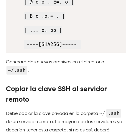
| @ o o . E=. o |

| B o .o.= . |

| ... o. oo |

 ----[SHA256]----- 
Generará dos nuevos archivos en el directorio
~/.ssh
.
Copiar la clave SSH al servidor
remoto
.ssh
Debe copiar la clave privada en la carpeta ~/
de un servidor remoto. La mayoría de los servidores ya
deberían tener esta carpeta, si no es así, deberá