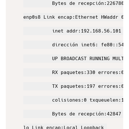
          Bytes de recepción:22678039
enp0s8 Link encap:Ethernet HWaddr 08:
          inet addr:192.168.56.101 Bc
          dirección inet6: fe80::54a9
          UP BROADCAST RUNNING MULTIC
          RX paquetes:330 errores:0 a
          TX paquetes:197 errores:0 a
          colisiones:0 txqueuelen:100
          Bytes de recepción:42847 (4
lo Link encap:Local Loopback 
