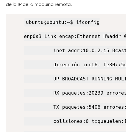
de la IP de la máquina remota.
Copy
ubuntu@ubuntu:~$ ifconfig

enp0s3 Link encap:Ethernet HWaddr 08:
          inet addr:10.0.2.15 Bcast:1
          dirección inet6: fe80::5c62
          UP BROADCAST RUNNING MULTIC
          RX paquetes:20239 errores:0
          TX paquetes:5406 errores:0 
          colisiones:0 txqueuelen:100