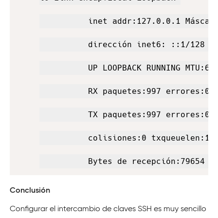
          inet addr:127.0.0.1 Máscara
          dirección inet6: ::1/128 Al
          UP LOOPBACK RUNNING MTU:655
          RX paquetes:997 errores:0 a
          TX paquetes:997 errores:0 a
          colisiones:0 txqueuelen:1

          Bytes de recepción:79654 (
Conclusión
Configurar el intercambio de claves SSH es muy sencillo