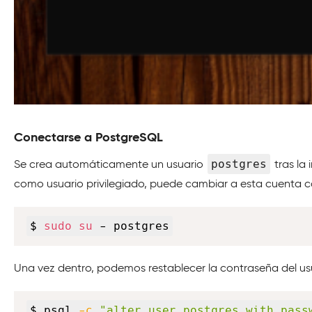
Conectarse a PostgreSQL
postgres
Se crea automáticamente un usuario
tras la
como usuario privilegiado, puede cambiar a esta cuenta 
$ 
sudo
su
 - postgres
Una vez dentro, podemos restablecer la contraseña del u
$ psql 
-c
"alter user postgres with pass