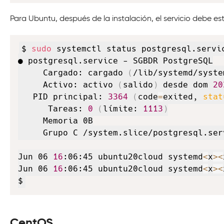
Para Ubuntu, después de la instalación, el servicio debe e
$ 
sudo
 systemctl status postgresql.servic
● postgresql.service - SGBDR PostgreSQL

     Cargado: cargado 
(
/lib/systemd/syste
     Activo: activo 
(
salido
)
 desde dom 
20
   PID principal: 
3364
(
code
=
exited, 
stat
      Tareas: 
0
(
límite: 
1113
)
     Memoria 0B

     Grupo C /system.slice/postgresql.serv
Jun 06 
16
:06:45 ubuntu20cloud systemd
<
x
>
<
Jun 06 
16
:06:45 ubuntu20cloud systemd
<
x
>
<
$
CentOS