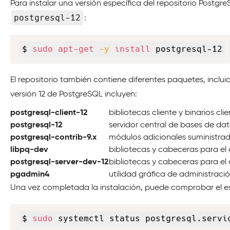
Para instalar una versión específica del repositorio Postgr
postgresql-12
:
$ 
sudo
apt-get
-y
install
 postgresql-12
El repositorio también contiene diferentes paquetes, incl
versión 12 de PostgreSQL incluyen:
postgresql-client-12
bibliotecas cliente y binarios cli
postgresql-12
servidor central de bases de da
postgresql-contrib-9.x
módulos adicionales suministrado
libpq-dev
bibliotecas y cabeceras para el 
postgresql-server-dev-12
bibliotecas y cabeceras para el
pgadmin4
utilidad gráfica de administrac
Una vez completada la instalación, puede comprobar el est
$ 
sudo
 systemctl status postgresql.servi