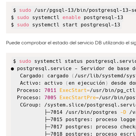
$ 
sudo
 /usr/pgsql-13/bin/postgresql-13-se
$ 
sudo
 systemctl 
enable
 postgresql-13

$ 
sudo
 systemctl start postgresql-13
Puede comprobar el estado del servicio DB utilizando el s
$ 
sudo
 systemctl status postgresql.servic
● postgresql.service - Servidor de base d
   Cargado: cargado 
(
/usr/lib/systemd/sys
   Activo: activo 
(
en ejecución
)
 desde do
  Proceso: 
7011
ExecStart
=
/usr/bin/pg_ctl
  Proceso: 
7005
ExecStartPre
=
/usr/bin/pos
   CGroup: /system.slice/postgresql.servic
           ├─7014 /usr/bin/postgres 
-D
 /v
           ├─7015 postgres: proceso logger
           ├─7017 postgres: proceso checkp
           ├─7018 postgres: proceso escrit