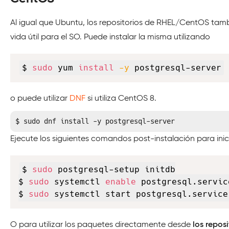
Al igual que Ubuntu, los repositorios de RHEL/CentOS tam
vida útil para el SO. Puede instalar la misma utilizando
$ 
sudo
 yum 
install
-y
 postgresql-server
o puede utilizar
DNF
si utiliza CentOS 8.
$ sudo dnf install -y postgresql-server
Ejecute los siguientes comandos post-instalación para inicial
$ 
sudo
 postgresql-setup initdb

$ 
sudo
 systemctl 
enable
 postgresql.service
$ 
sudo
 systemctl start postgresql.service
O para utilizar los paquetes directamente desde
los repos