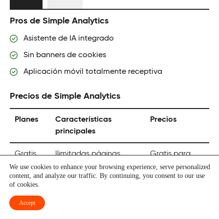
Pros de Simple Analytics
Asistente de IA integrado
Sin banners de cookies
Aplicación móvil totalmente receptiva
Precios de Simple Analytics
Planes
Características
Precios
principales
Gratis
Ilimitadas páginas
Gratis para
vistas/eventos, soporte
siempre
We use cookies to enhance your browsing experience, serve personalized
content, and analyze our traffic. By continuing, you consent to our use
comunitario, panel de
of cookies.
control público
Accept
Sencillo
Tablero de objetivos,
10 $/mes