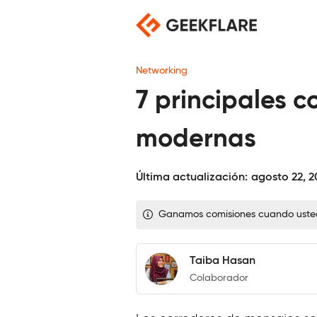
Saltar
al
contenido
Networking
7 principales 
modernas
Última actualización:
agosto 22, 2
Ganamos comisiones cuando usted c
Taiba Hasan
Colaborador