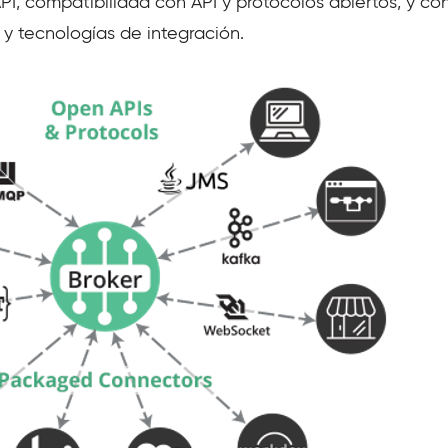
API, compatibilidad con API y protocolos abiertos, y c
 y tecnologías de integración.