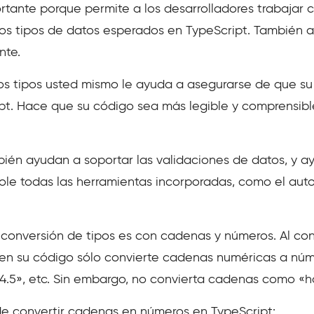
rtante porque permite a los desarrolladores trabajar 
 los tipos de datos esperados en TypeScript. También 
nte.
os tipos usted mismo le ayuda a asegurarse de que su
ipt. Hace que su código sea más legible y comprensibl
bién ayudan a soportar las validaciones de datos, y a
dole todas las herramientas incorporadas, como el au
conversión de tipos es con cadenas y números. Al co
s en su código sólo convierte cadenas numéricas a núm
4.5», etc. Sin embargo, no convierta cadenas como «
de convertir cadenas en números en TypeScript: