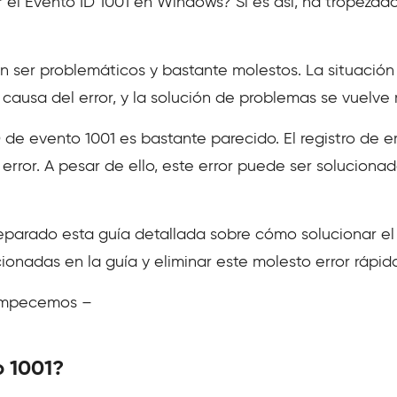
 el Evento ID 1001 en Windows? Si es así, ha tropeza
 ser problemáticos y bastante molestos. La situació
causa del error, y la solución de problemas se vuelve
 de evento 1001 es bastante parecido. El registro de 
 error. A pesar de ello, este error puede ser soluciona
 preparado esta guía detallada sobre cómo solucionar el
ionadas en la guía y eliminar este molesto error rápi
 empecemos –
o 1001?