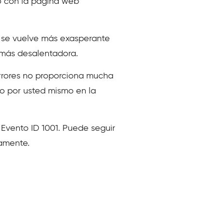
do con la página web
n se vuelve más exasperante
 más desalentadora.
errores no proporciona mucha
do por usted mismo en la
 Evento ID 1001. Puede seguir
damente.