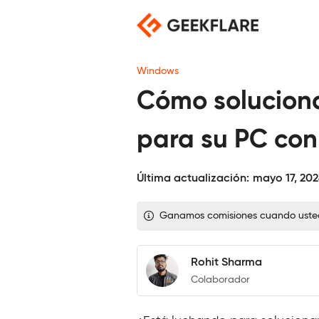
Saltar
al
contenido
Windows
Cómo solucionar
para su PC co
Última actualización:
mayo 17, 20
Ganamos comisiones cuando usted c
Rohit Sharma
Colaborador