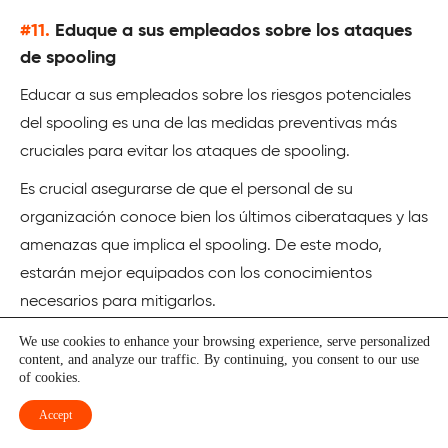
#11.
Eduque a sus empleados sobre los ataques
de spooling
Educar a sus empleados sobre los riesgos potenciales
del spooling es una de las medidas preventivas más
cruciales para evitar los ataques de spooling.
Es crucial asegurarse de que el personal de su
organización conoce bien los últimos ciberataques y las
amenazas que implica el spooling. De este modo,
estarán mejor equipados con los conocimientos
necesarios para mitigarlos.
También puede llevar a cabo una formación en
We use cookies to enhance your browsing experience, serve personalized
content, and analyze our traffic. By continuing, you consent to our use
ciberseguridad para difundir la concienciación sobre los
of cookies.
ataques de spooling y formar a los empleados en la
Accept
identificación de los riesgos del spooling, los signos de