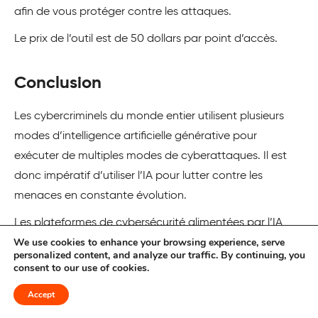
afin de vous protéger contre les attaques.
Le prix de l’outil est de 50 dollars par point d’accès.
Conclusion
Les cybercriminels du monde entier utilisent plusieurs
modes d’intelligence artificielle générative pour
exécuter de multiples modes de cyberattaques. Il est
donc impératif d’utiliser l’IA pour lutter contre les
menaces en constante évolution.
Les plateformes de cybersécurité alimentées par l’IA
We use cookies to enhance your browsing experience, serve
mentionnées ci-dessus sont toutes sophistiquées et
personalized content, and analyze our traffic. By continuing, you
efficaces pour assurer la sécurité contre les
consent to our use of cookies.
cyberattaques. Elles disposent toutes d’un grand
Accept
nombre de fonctionnalités et de capacités qui vous