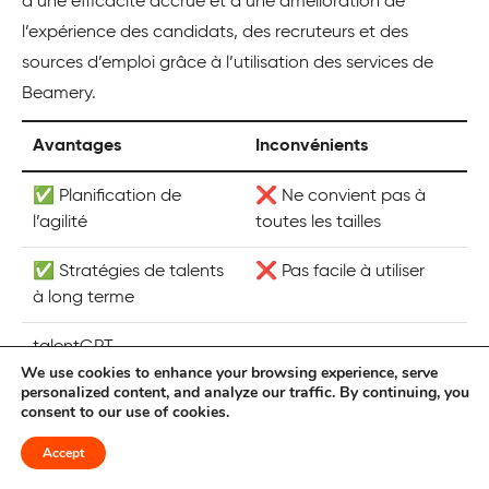
d’une efficacité accrue et d’une amélioration de
l’expérience des candidats, des recruteurs et des
sources d’emploi grâce à l’utilisation des services de
Beamery.
Avantages
Inconvénients
✅ Planification de
❌ Ne convient pas à
l’agilité
toutes les tailles
✅ Stratégies de talents
❌ Pas facile à utiliser
à long terme
talentGPT
We use cookies to enhance your browsing experience, serve
personalized content, and analyze our traffic. By continuing, you
consent to our use of cookies.
Beamery est-il gratuit ?
Accept
L’information sur les prix n’est pas affichée sur son site
web. Les utilisateurs peuvent opter pour une