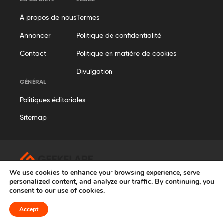
LA SOCIÉTÉ
LÉGAL
À propos de nous
Termes
Annoncer
Politique de confidentialité
Contact
Politique en matière de cookies
Divulgation
GÉNÉRAL
Politiques éditoriales
Sitemap
We use cookies to enhance your browsing experience, serve
© Geekflare
personalized content, and analyze our traffic. By continuing, you
consent to our use of cookies.
Tous droits réservés. Geekflare® est une marque déposée.
French
Accept