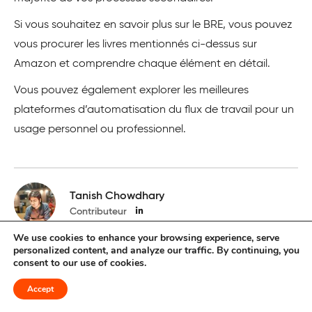
Si vous souhaitez en savoir plus sur le BRE, vous pouvez
vous procurer les livres mentionnés ci-dessus sur
Amazon et comprendre chaque élément en détail.
Vous pouvez également explorer les meilleures
plateformes d’automatisation du flux de travail pour un
usage personnel ou professionnel.
Tanish Chowdhary
Contributeur
We use cookies to enhance your browsing experience, serve
Tanish est un passionné de marketing numérique et un
personalized content, and analyze our traffic. By continuing, you
écrivain très créatif. Il fait des recherches, analyse et
consent to our use of cookies.
écrit sur le marketing numérique depuis 4 ans. Avant
Accept
d’entrer dans le monde du marketing numérique, il était
ingénieur. Pendant son temps libre, il regarde des séries