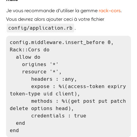
Je vous recommande d’utiliser la gemme
rack-cors
.
Vous devrez alors ajouter ceci à votre fichier
config/application.rb
.
config.middleware.insert_before 0, 
Rack::Cors do

  allow do

    origines '*'

    resource '*',

       headers : :any,

       expose : %i(access-token expiry 
token-type uid client),

       methods : %i(get post put patch 
delete options head),

       credentials : true

  end

end