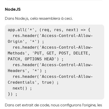
NodeJS
Dans Node.js, cela ressemblera à ceci.
app.all('*', (req, res, next) => {

  res.header('Access-Control-Allow-
Origin', '*') ;

  res.header('Access-Control-Allow-
Methods', 'PUT, GET, POST, DELETE, 
PATCH, OPTIONS HEAD') ;

  res.header('Access-Control-Allow-
Headers', '*') ;

  res.header('Access-Control-Allow-
Credentials', true) ;

  next() ;

}) ;
Dans cet extrait de code, nous configurons l’origine, les