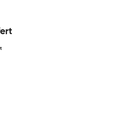
ert
t