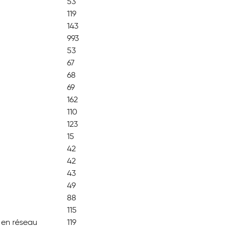
53
119
143
993
53
67
68
69
162
110
123
15
42
42
43
49
88
115
 en réseau
119