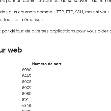
ciles pour un administrateur est de se souvenir du numé
s plus courants comme HTTP, FTP, SSH, mais si vous tra
 de tous les mémoriser.
ort par défaut de diverses applications pour vous aider
ur web
Numéro de port
8080
8443
8005
8009
8080
8181
4848