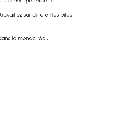
ro de port par défaut.
vaillez sur différentes piles
 dans le monde réel.