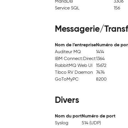
MariaDB
3306
Service SQL
156
Messagerie/Transf
Nom de l’entreprise
Numéro de por
Auditeur MQ
1414
IBM Connect:Direct
1364
RabbitMQ Web UI
15672
Tibco RV Daemon
7474
GoToMyPC
8200
Divers
Nom du port
Numéro de port
Syslog
514 (UDP)