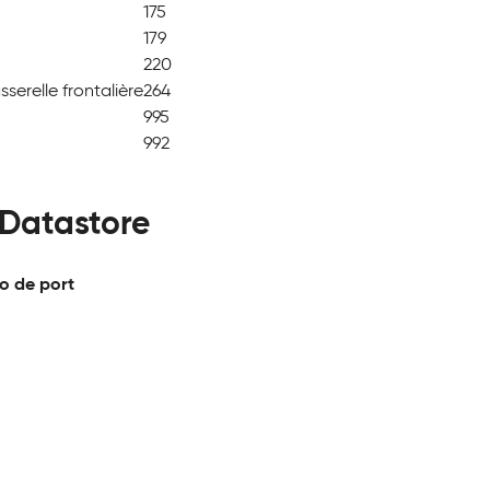
175
179
220
serelle frontalière
264
995
992
Datastore
o de port