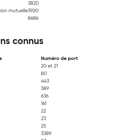
3820
ion mutuelle
3920
8686
ns connus
e
Numéro de port
20 et 21
80
443
389
636
161
22
23
25
3389