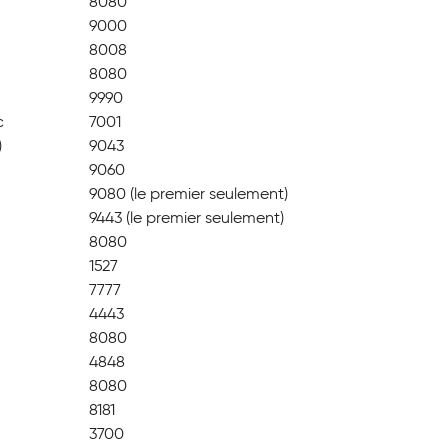
8080
9000
8008
8080
9990
c
7001
)
9043
9060
9080 (le premier seulement)
9443 (le premier seulement)
8080
1527
7777
4443
8080
4848
8080
8181
3700