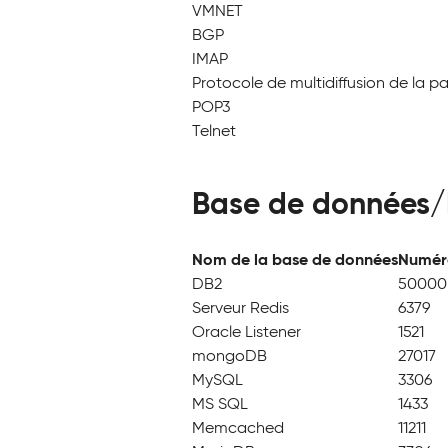
VMNET
BGP
IMAP
Protocole de multidiffusion de la pas
POP3
Telnet
Base de données/
Nom de la base de données
Numér
DB2
50000
Serveur Redis
6379
Oracle Listener
1521
mongoDB
27017
MySQL
3306
MS SQL
1433
Memcached
11211