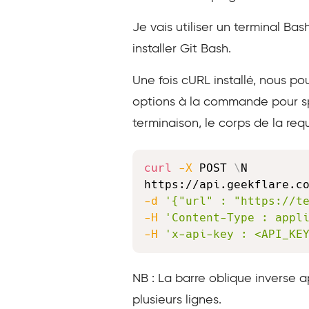
Je vais utiliser un terminal Ba
installer Git Bash.
Une fois cURL installé, nous p
options à la commande pour spé
terminaison, le corps de la req
curl
-X
 POST 
\
N

https://api.geekflare.c
-d
'{"url" : "https://t
-H
'Content-Type : appl
-H
'x-api-key : <API_KE
NB : La barre oblique inverse 
plusieurs lignes.