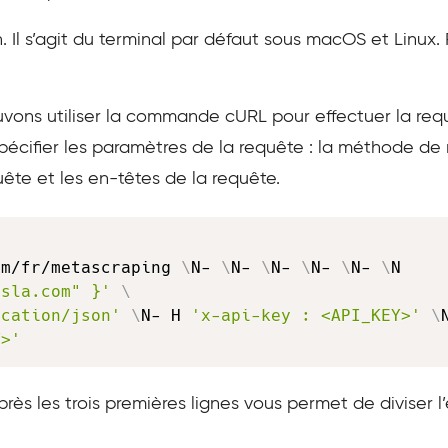
sh. Il s’agit du terminal par défaut sous macOS et Linu
ouvons utiliser la commande cURL pour effectuer la re
cifier les paramètres de la requête : la méthode de r
uête et les en-têtes de la requête.
om/fr/metascraping 
\
N- 
\
N- 
\
N- 
\
N- 
\
N- 
\
esla.com" }'
\
ication/json'
\
N- H 
'x-api-key : <API_KEY>'
\
Y>'
après les trois premières lignes vous permet de divise