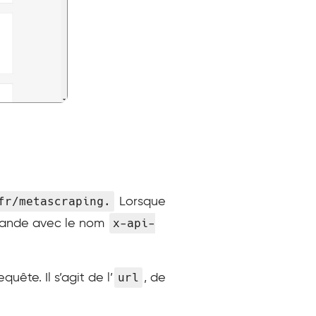
fr/metascraping.
Lorsque
x-api-
emande avec le nom
url
ête. Il s’agit de l’
, de