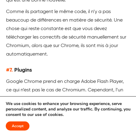
qui est une bonne nouvelle.
Comme ils partagent le même code, il n’y a pas
beaucoup de différences en matière de sécurité. Une
chose qui reste constante est que vous devez
télécharger les correctifs de sécurité manuellement sur
Chromium, alors que sur Chrome, ils sont mis à jour
automatiquement.
#7.
Plugins
Google Chrome prend en charge Adobe Flash Player,
ce qui n’est pas le cas de Chromium. Cependant, l’un
des domaines dans lesquels Chromium prend de
We use cookies to enhance your browsing experience, serve
l’avance sur Chrome est qu’il permet d’installer des
personalized content, and analyze our traffic. By continuing, you
consent to our use of cookies.
extensions en dehors du Chrome Web Store.
Accept
Certes, Google Chrome prend déjà en charge toutes
les extensions essentielles dont vous pourriez avoir