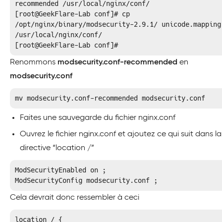
recommended /usr/local/nginx/conf/

[root@GeekFlare-Lab conf]# cp 
/opt/nginx/binary/modsecurity-2.9.1/ unicode.mapping 
/usr/local/nginx/conf/

[root@GeekFlare-Lab conf]#
Renommons
modsecurity.conf-recommended
en
modsecurity.conf
mv modsecurity.conf-recommended modsecurity.conf
Faites une sauvegarde du fichier nginx.conf
Ouvrez le fichier nginx.conf et ajoutez ce qui suit dans la
directive “location /”
ModSecurityEnabled on ;

ModSecurityConfig modsecurity.conf ;
Cela devrait donc ressembler à ceci
location / {
