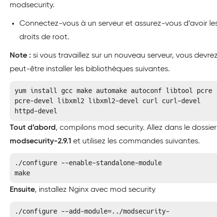
modsecurity.
Connectez-vous à un serveur et assurez-vous d’avoir le
droits de root.
Note :
si vous travaillez sur un nouveau serveur, vous devre
peut-être installer les bibliothèques suivantes.
yum install gcc make automake autoconf libtool pcre 
pcre-devel libxml2 libxml2-devel curl curl-devel 
httpd-devel
Tout d’abord
, compilons mod security. Allez dans le dossier
modsecurity-2.9.1
et utilisez les commandes suivantes.
./configure --enable-standalone-module

make
Ensuite
, installez Nginx avec mod security
./configure --add-module=../modsecurity-