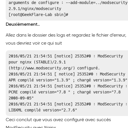
arguments de configure : --add-module=../modsecurity
2.9.1/nginx/modsecurity

[root@GeekFlare-Lab sbin]#
Deuxièmement..
Allez dans le dossier des logs et regardez le fichier d’erreur,
vous devriez voir ce qui suit
2016/05/21 21:54:51 
[notice]
 25352#0 : ModSecurity 
pour nginx (STABLE)/2.9.1 
(http://www.modsecurity.org/) configuré.

2016/05/21 21:54:51 [ 
notice]
 25352#0 : ModSecurity :
APR compilé version="1.3.9" ; chargé version="1.3.9"

2016/05/21 21:54:51 
[notice]
 25352#0 : ModSecurity : 
PCRE compilé version="7.8 " ; chargé version="7.8 
2008-09-05"

2016/05/21 21:54:51 
[notice]
 25352#0 : ModSecurity : 
LIBXML compilé version="2.7.6"
Ceci conclut que vous avez configuré avec succès