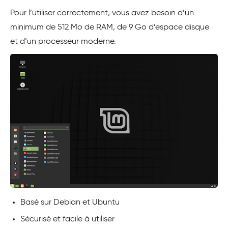
Pour l’utiliser correctement, vous avez besoin d’un
minimum de 512 Mo de RAM, de 9 Go d’espace disque
et d’un processeur moderne.
Basé sur Debian et Ubuntu
Sécurisé et facile à utiliser