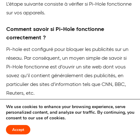
L’étape suivante consiste à vérifier si Pi-Hole fonctionne
sur vos appareils.
Comment savoir si Pi-Hole fonctionne
correctement ?
Pi-hole est configuré pour bloquer les publicités sur un
réseau. Par conséquent, un moyen simple de savoir si
Pi-Hole fonctionne est d’ouvrir un site web dont vous
savez qu’il contient généralement des publicités, en
particulier des sites d’information tels que CNN, BBC,
Reuters, etc.
Une méthode encore plus simple consiste à ouvrir ce
We use cookies to enhance your browsing experience, serve
personalized content, and analyze our traffic. By continuing, you
site
Pi-hole test
. Si vous ne voyez pas de publicités sur la
consent to our use of cookies.
page, Pi-hole fonctionne. En revanche, si vous voyez des
Accept
publicités sur le site, c’est que Pi-hole ne fonctionne pas.