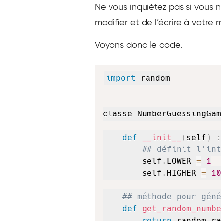
Ne vous inquiétez pas si vous 
modifier et de l’écrire à votr
Voyons donc le code.
import
 random

classe NumberGuessingGam
def
__init__
(
self
)
:
## définit l'int
        self
.
LOWER 
=
1
        self
.
HIGHER 
=
10
## méthode pour géné
def
get_random_numbe
return
 random
.
ra