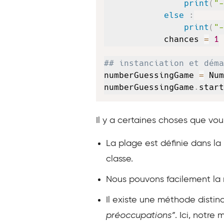
print
(
"-
else
:
print
(
"-
            chances 
=
1
## instanciation et déma
numberGuessingGame 
=
 Num
numberGuessingGame
.
start
Il y a certaines choses que vo
La plage est définie dans 
classe.
Nous pouvons facilement la m
Il existe une méthode distin
préoccupations”
. Ici, notre