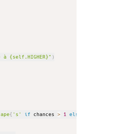
} à {self.HIGHER}"
)
tape
{
's'
if
 chances 
>
1
else
''
}
 !"
)