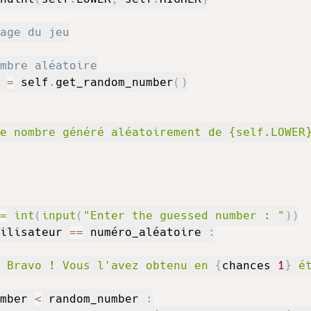
age du jeu
mbre aléatoire
 
=
 self
.
get_random_number
(
)
e nombre généré aléatoirement de {self.LOWER
=
int
(
input
(
"Enter the guessed number : "
)
)
ilisateur 
==
 numéro_aléatoire 
:
 Bravo ! Vous l'avez obtenu en 
{
chances 
1
}
 é
mber 
<
 random_number 
: