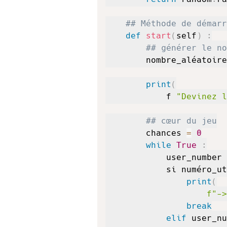
## Méthode de démarr
def
start
(
self
)
:
## générer le no
        nombre_aléatoire
print
(
            f 
"Devinez l
## cœur du jeu
        chances 
=
0
while
True
:
            user_number 
            si numéro_ut
print
(
f"->
break
elif
 user_nu