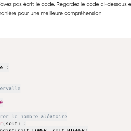
n’avez pas écrit le code. Regardez le code ci-dessous 
e manière pour une meilleure compréhension.
e 
:
ervalle
0
rer le nombre aléatoire
r
(
self
)
:
ndint
(
self
.
LOWER
,
 self
.
HIGHER
)