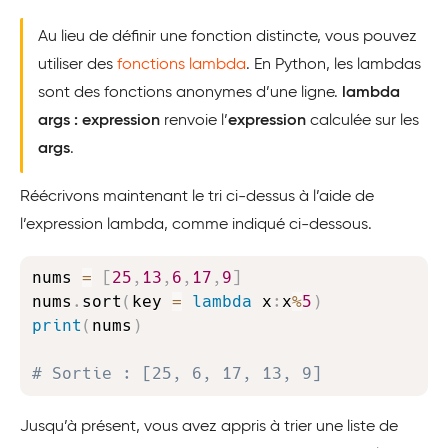
Au lieu de définir une fonction distincte, vous pouvez
utiliser des
fonctions lambda
. En Python, les lambdas
sont des fonctions anonymes d’une ligne.
lambda
args : expression
renvoie l’
expression
calculée sur les
args
.
Réécrivons maintenant le tri ci-dessus à l’aide de
l’expression lambda, comme indiqué ci-dessous.
Copy
nums 
=
[
25
,
13
,
6
,
17
,
9
]
nums
.
sort
(
key 
=
lambda
 x
:
x
%
5
)
print
(
nums
)
# Sortie : [25, 6, 17, 13, 9]
Jusqu’à présent, vous avez appris à trier une liste de