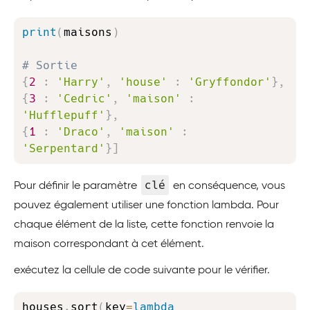
Copy
print
(
maisons
)
# Sortie
{
2
:
'Harry'
,
'house'
:
'Gryffondor'
}
,
{
3
:
'Cedric'
,
'maison'
:
'Hufflepuff'
}
,
{
1
:
'Draco'
,
'maison'
:
'Serpentard'
}
]
clé
Pour définir le paramètre
en conséquence, vous
pouvez également utiliser une fonction lambda. Pour
chaque élément de la liste, cette fonction renvoie la
maison correspondant à cet élément.
exécutez la cellule de code suivante pour le vérifier.
Copy
houses
.
sort
(
key
=
lambda