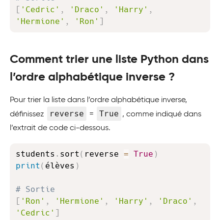
[
'Cedric'
,
'Draco'
,
'Harry'
,
'Hermione'
,
'Ron'
]
Comment trier une liste Python dans
l’ordre alphabétique inverse ?
Pour trier la liste dans l’ordre alphabétique inverse,
reverse
True
définissez
=
, comme indiqué dans
l’extrait de code ci-dessous.
Copy
students
.
sort
(
reverse 
=
True
)
print
(
élèves
)
# Sortie
[
'Ron'
,
'Hermione'
,
'Harry'
,
'Draco'
,
'Cedric'
]