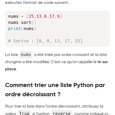
exécutez l’extrait de code suivant.
Copy
nums 
=
[
25
,
13
,
6
,
17
,
9
]
nums
.
sort
(
)
print
(
nums
)
# Sortie : [6, 9, 13, 17, 25]
nums
La liste
a été triée par ordre croissant et la liste
d’origine a été modifiée. C’est ce qu’on appelle le
tri sur
place
.
Comment trier une liste Python par
ordre décroissant ?
Pour trier la liste dans l’ordre décroissant, attribuez la
True
reverse
valeur
à l’option
, comme indiqué ci-