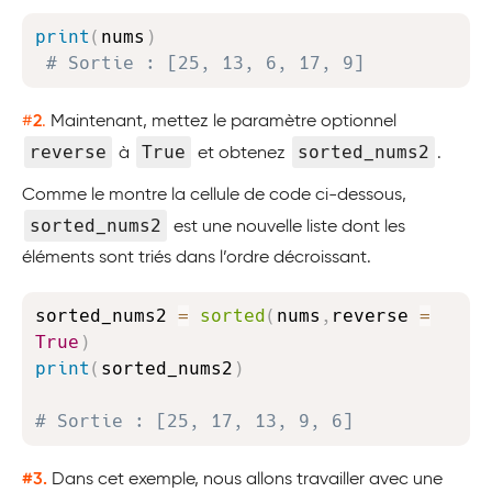
Copy
print
(
nums
)
# Sortie : [25, 13, 6, 17, 9]
#
2
.
Maintenant, mettez le paramètre optionnel
reverse
True
sorted_nums2
à
et obtenez
.
Comme le montre la cellule de code ci-dessous,
sorted_nums2
est une nouvelle liste dont les
éléments sont triés dans l’ordre décroissant.
Copy
sorted_nums2 
=
sorted
(
nums
,
reverse 
=
True
)
print
(
sorted_nums2
)
# Sortie : [25, 17, 13, 9, 6]
#3.
Dans cet exemple, nous allons travailler avec une