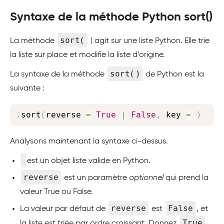
Syntaxe de la méthode Python sort()
sort(
La méthode
) agit sur une liste Python. Elle trie
la liste sur place et modifie la liste d’origine.
sort()
La syntaxe de la méthode
de Python est la
suivante :
Copy
.
sort
(
reverse 
=
True
|
False
,
 key 
=
)
Analysons maintenant la syntaxe ci-dessus.
est un objet liste valide en Python.
reverse
est un paramètre
optionnel
qui prend la
valeur True ou False.
reverse
False
La valeur par défaut de
est
, et
True
la liste est triée par ordre croissant. Donnez