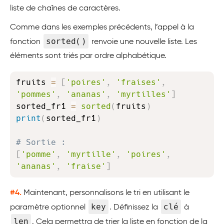
liste de chaînes de caractères.
Comme dans les exemples précédents, l’appel à la
sorted()
fonction
renvoie une nouvelle liste. Les
éléments sont triés par ordre alphabétique.
Copy
fruits 
=
[
'poires'
,
'fraises'
,
'pommes'
,
'ananas'
,
'myrtilles'
]
sorted_fr1 
=
sorted
(
fruits
)
print
(
sorted_fr1
)
# Sortie :
[
'pomme'
,
'myrtille'
,
'poires'
,
'ananas'
,
'fraise'
]
#4.
Maintenant, personnalisons le tri en utilisant le
key
clé
paramètre optionnel
. Définissez la
à
len
. Cela permettra de trier la liste en fonction de la