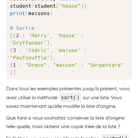
student
:
student
[
"house"
]
)
print
(
maisons
)
# Sortie
[
{
2
:
'Harry'
,
'house'
:
'Gryffondor'
}
,
{
3
:
'Cédric'
,
'maison'
:
'Poufsouffle'
}
,
{
1
:
"Draco"
,
"maison"
:
"Serpentard"
}
]
Dans tous les exemples présentés jusqu’à présent, vous
sort()
avez utilisé la méthode
sur une liste. Vous
savez maintenant qu’elle modifie la liste d’origine.
Que faire si vous souhaitez conserver la liste d’origine
telle quelle, mais obtenir une copie triée de la liste ?