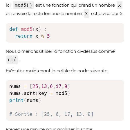
mod5()
x
Ici,
est une fonction qui prend un nombre
x
et renvoie le reste lorsque le nombre
est divisé par 5.
Copy
def
mod5
(
x
)
:
return
 x 
%
5
Nous aimerions utiliser la fonction ci-dessus comme
clé
.
Exécutez maintenant la cellule de code suivante.
Copy
nums 
=
[
25
,
13
,
6
,
17
,
9
]
nums
.
sort
(
key 
=
 mod5
)
print
(
nums
)
# Sortie : [25, 6, 17, 13, 9]
Prenez une minute pour analyser la sortie.