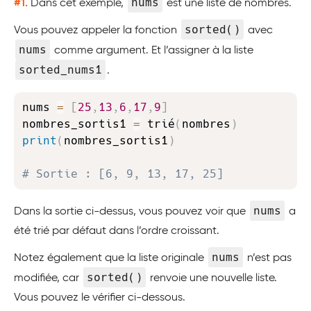
nums
#1.
Dans cet exemple,
est une liste de nombres.
sorted()
Vous pouvez appeler la fonction
avec
nums
comme argument. Et l’assigner à la liste
sorted_nums1
.
Copy
nums 
=
[
25
,
13
,
6
,
17
,
9
]
nombres_sortis1 
=
 trié
(
nombres
)
print
(
nombres_sortis1
)
# Sortie : [6, 9, 13, 17, 25]
nums
Dans la sortie ci-dessus, vous pouvez voir que
a
été trié par défaut dans l’ordre croissant.
nums
Notez également que la liste originale
n’est pas
sorted()
modifiée, car
renvoie une nouvelle liste.
Vous pouvez le vérifier ci-dessous.