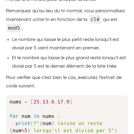
Remarquez qu’au lieu du tri normal, vous personnalisez
clé
maintenant votre tri en fonction de la
qui est
mod5
.
Le nombre qui laisse le plus petit reste lorsqu’il est
divisé par 5 vient maintenant en premier.
Et le nombre qui laisse le plus grand reste lorsqu’il est
divisé par 5 est le dernier élément de la liste triée.
Pour vérifier que c’est bien le cas, exécutez l’extrait de
code suivant.
Copy
nums 
=
[
25
,
13
,
6
,
17
,
9
]
for
 num 
in
 nums 
:
print
(
f"
{
num
}
 laisse un reste 
{
num
%
5
}
 lorsqu'il est divisé par 5"
)