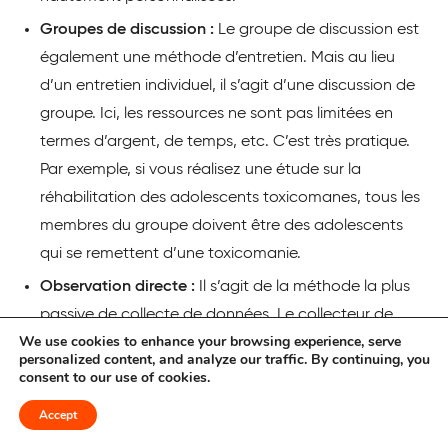
Groupes de discussion :
Le groupe de discussion est
également une méthode d’entretien. Mais au lieu
d’un entretien individuel, il s’agit d’une discussion de
groupe. Ici, les ressources ne sont pas limitées en
termes d’argent, de temps, etc. C’est très pratique.
Par exemple, si vous réalisez une étude sur la
réhabilitation des adolescents toxicomanes, tous les
membres du groupe doivent être des adolescents
qui se remettent d’une toxicomanie.
Observation directe :
Il s’agit de la méthode la plus
passive de collecte de données. Le collecteur de
We use cookies to enhance your browsing experience, serve
données prend la place du participant, observe
personalized content, and analyze our traffic. By continuing, you
minutieusement le contexte et enregistre les données
consent to our use of cookies.
audio ou vidéo ainsi que des photos. Cette méthode
Accept
est biaisée par nature car elle implique une