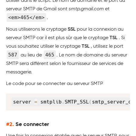
utiliser dans le script. Le nom de domaine et le port du
serveur SMTP de Gmail sont
smtp.gmail.com
et
<em>465</em>
.
Nous utiliserons le cryptage
SSL
pour la connexion au
serveur SMTP car il est plus sûr que le cryptage
TSL
. Si
vous souhaitez utiliser le cryptage
TSL
, utilisez le port
587
465
au lieu de
. Le nom de domaine du serveur
SMTP sera différent selon le fournisseur de services de
messagerie.
Le code pour se connecter au serveur SMTP
Copy
server 
=
 smtplib
.
SMTP_SSL
(
smtp_server_do
#2.
Se connecter