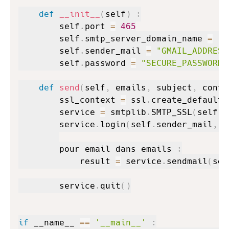
def
__init__
(
self
)
:
        self
.
port 
=
465
        self
.
smtp_server_domain_name 
=
"s
        self
.
sender_mail 
=
"GMAIL_ADDRESS
        self
.
password 
=
"SECURE_PASSWORD"
def
send
(
self
,
 emails
,
 subject
,
 conte
        ssl_context 
=
 ssl
.
create_default_
        service 
=
 smtplib
.
SMTP_SSL
(
self
.
s
        service
.
login
(
self
.
sender_mail
,
 s
        pour email dans emails 
:
            result 
=
 service
.
sendmail
(
sel
        service
.
quit
(
)
if
 __name__ 
==
'__main__'
: