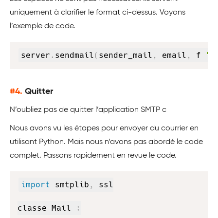
uniquement à clarifier le format ci-dessus. Voyons
l’exemple de code.
Copy
server
.
sendmail
(
sender_mail
,
 email
,
 f 
"S
#4.
Quitter
N’oubliez pas de quitter l’application SMTP c
Nous avons vu les étapes pour envoyer du courrier en
utilisant Python. Mais nous n’avons pas abordé le code
complet. Passons rapidement en revue le code.
Copy
import
 smtplib
,
 ssl

classe Mail 
: