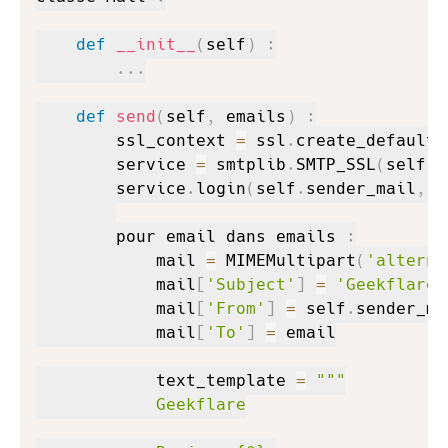
def
__init__
(
self
)
:
.
.
.
def
send
(
self
,
 emails
)
:
        ssl_context 
=
 ssl
.
create_default_
        service 
=
 smtplib
.
SMTP_SSL
(
self
.
s
        service
.
login
(
self
.
sender_mail
,
 s
        pour email dans emails 
:
            mail 
=
 MIMEMultipart
(
'alterna
            mail
[
'Subject'
]
=
'Geekflare 
            mail
[
'From'
]
=
 self
.
sender_mai
            mail
[
'To'
]
=
 email

            text_template 
=
"""

            Geekflare
