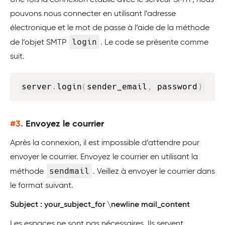
Une fois la connexion établie avec le serveur SMTP, nous
pouvons nous connecter en utilisant l’adresse
électronique et le mot de passe à l’aide de la méthode
login
de l’objet SMTP
. Le code se présente comme
suit.
Copy
server
.
login
(
sender_email
,
 password
)
#3.
Envoyez le courrier
Après la connexion, il est impossible d’attendre pour
envoyer le courrier. Envoyez le courrier en utilisant la
sendmail
méthode
. Veillez à envoyer le courrier dans
le format suivant.
Subject : your_subject_for \newline mail_content
Les espaces ne sont pas nécessaires. Ils servent