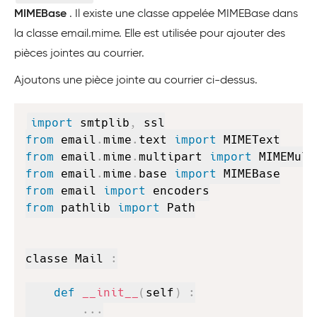
MIMEBase
. Il existe une classe appelée MIMEBase dans
la classe email.mime. Elle est utilisée pour ajouter des
pièces jointes au courrier.
Ajoutons une pièce jointe au courrier ci-dessus.
Copy
import
 smtplib
,
from
 email
.
mime
.
text 
import
from
 email
.
mime
.
multipart 
import
from
 email
.
mime
.
base 
import
from
 email 
import
from
 pathlib 
import
 Path

classe Mail 
:
def
__init__
(
self
)
:
.
.
.