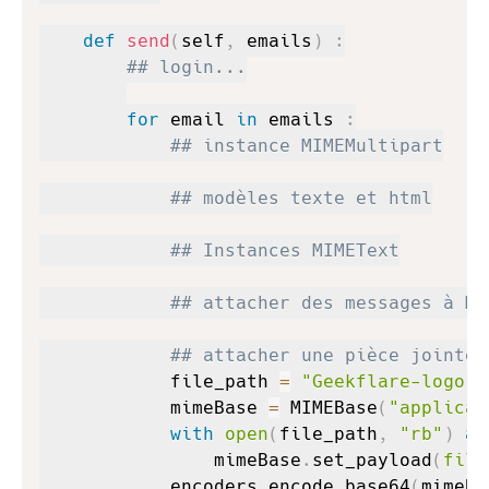
def
send
(
self
,
 emails
)
:
## login...
for
 email 
in
 emails 
:
## instance MIMEMultipart
## modèles texte et html
## Instances MIMEText
## attacher des messages à MI
## attacher une pièce jointe
            file_path 
=
"Geekflare-logo.p
            mimeBase 
=
 MIMEBase
(
"applicat
with
open
(
file_path
,
"rb"
)
as
                mimeBase
.
set_payload
(
file
            encoders
.
encode_base64
(
mimeBa