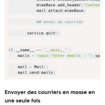
            mimeBase
.
add_header
(
"Content-
            mail
.
attach
(
mimeBase
)
## envoi du courrier
        service
.
quit
(
)
if
 __name__ 
==
'__main__'
:
    mails 
=
input
(
"Enter emails : "
)
.
spli
    mail 
=
 Mail
(
)
    mail
.
send
(
mails
)
Envoyer des courriers en masse en
une seule fois