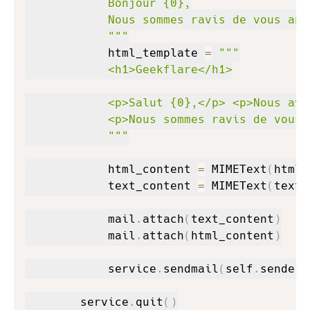
            Bonjour {0},

            Nous sommes ravis de vous ann
            """
            html_template 
=
"""

            <h1>Geekflare</h1>

            <p>Salut {0},</p> <p>Nous avo
            <p>Nous sommes ravis de vous 
            """
            html_content 
=
 MIMEText
(
html_
            text_content 
=
 MIMEText
(
text_
            mail
.
attach
(
text_content
)
            mail
.
attach
(
html_content
)
            service
.
sendmail
(
self
.
sender_
        service
.
quit
(
)