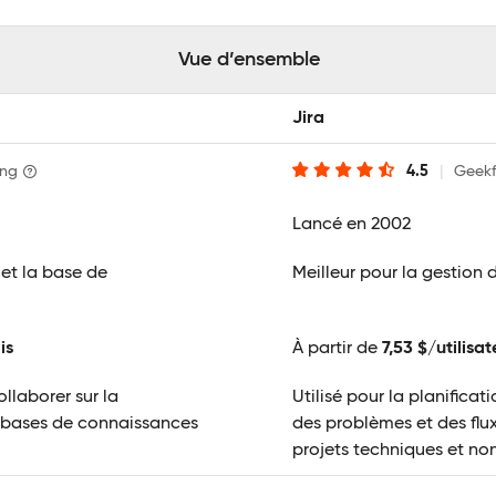
Vue d’ensemble
Jira
ing
4.5
|
Geekf
Lancé en 2002
et la base de
Meilleur pour la gestion 
is
À partir de
7,53 $/utilisa
ollaborer sur la
Utilisé pour la planificati
 bases de connaissances
des problèmes et des flux
projets techniques et no