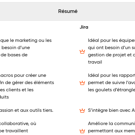
Résumé
Jira
 que le marketing ou les
Idéal pour les équip
 besoin d’une
qui ont besoin d’un s
 de bases de
gestion de projet et 
travail
macros pour créer une
Idéal pour les rapport
in de gérer des éléments
permet de suivre l’av
es clients et les
les goulets d’étrang
uits
ssian et aux outils tiers.
S’intègre bien avec At
collaborative, où
Améliore la communic
e travaillent
permettant aux membr