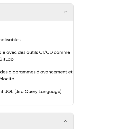
nalisables
die avec des outils CI/CD comme
 GitLab
c des diagrammes d’avancement et
élocité
sant JQL (Jira Query Language)