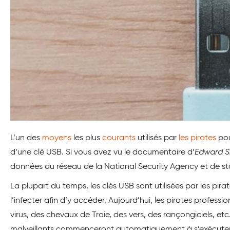
L’un des
moyens
les plus
courants
utilisés par
les pirates
pou
d’une clé USB. Si vous avez vu le documentaire d’
Edward 
données du réseau de la National Security Agency et de st
La plupart du temps, les clés USB sont utilisées par les pirat
l’infecter afin d’y accéder. Aujourd’hui, les pirates professio
virus, des chevaux de Troie, des vers, des rançongiciels, etc.
malveillants commenceront automatiquement à s’exécuter et 