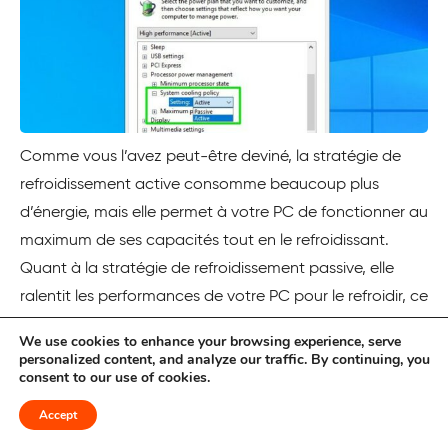
Comme vous l’avez peut-être deviné, la stratégie de
refroidissement active consomme beaucoup plus
d’énergie, mais elle permet à votre PC de fonctionner au
maximum de ses capacités tout en le refroidissant.
Quant à la stratégie de refroidissement passive, elle
ralentit les performances de votre PC pour le refroidir, ce
qui n’est pas idéal pour l’utilisation de votre PC pour des
We use cookies to enhance your browsing experience, serve
tâches lourdes.
personalized content, and analyze our traffic. By continuing, you
consent to our use of cookies.
Ma recommandation :
Si vous n’utilisez pas votre PC
Accept
pour des applications ou des jeux lourds, laissez la
politique de refroidissement sur
Passif ; cela