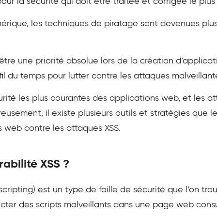
r la sécurité qui doit être traitée et corrigée le plu
rique, les techniques de piratage sont devenues plus
être une priorité absolue lors de la création d’applicat
l du temps pour lutter contre les attaques malveillant
urité les plus courantes des applications web, et les at
reusement, il existe plusieurs outils et stratégies qu
tes web contre les attaques XSS.
abilité XSS ?
 scripting) est un type de faille de sécurité que l’on t
ecter des scripts malveillants dans une page web consul