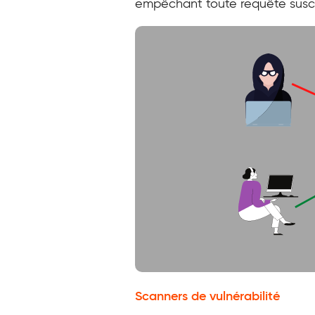
empêchant toute requête susce
Scanners de vulnérabilité