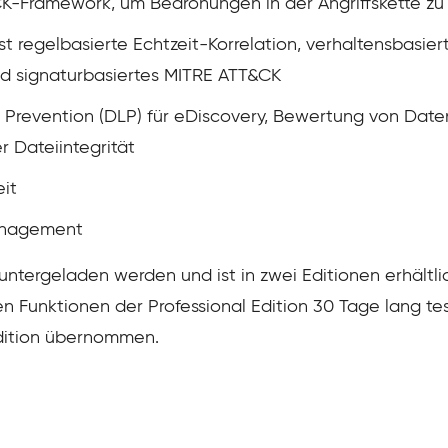
Framework, um Bedrohungen in der Angriffskette zu p
t regelbasierte Echtzeit-Korrelation, verhaltensbasier
nd signaturbasiertes MITRE ATT&CK
s Prevention (DLP) für eDiscovery, Bewertung von Date
 Dateiintegrität
eit
anagement
ntergeladen werden und ist in zwei Editionen erhältlic
en Funktionen der Professional Edition 30 Tage lang t
Edition übernommen.