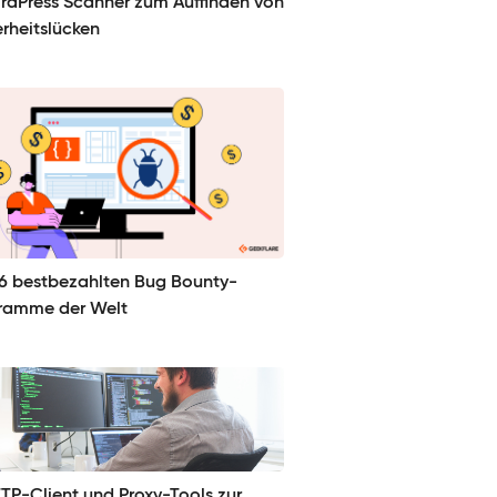
rdPress Scanner zum Auffinden von
erheitslücken
26 bestbezahlten Bug Bounty-
ramme der Welt
TTP-Client und Proxy-Tools zur