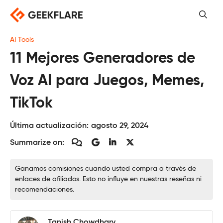
Saltar
al
contenido
AI Tools
11 Mejores Generadores de
Voz AI para Juegos, Memes,
TikTok
Última actualización:
agosto 29, 2024
Summarize on:
Ganamos comisiones cuando usted compra a través de
enlaces de afiliados. Esto no influye en nuestras reseñas ni
recomendaciones.
Tanish Chowdhary