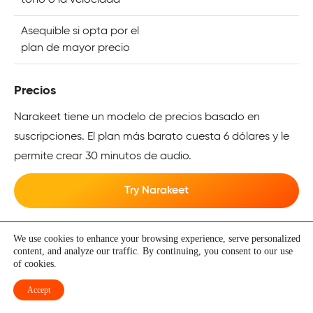
tono o la velocidad
Asequible si opta por el
plan de mayor precio
Precios
Narakeet tiene un modelo de precios basado en
suscripciones. El plan más barato cuesta 6 dólares y le
permite crear 30 minutos de audio.
Try Narakeet
We use cookies to enhance your browsing experience, serve personalized
Voicebooking
content, and analyze our traffic. By continuing, you consent to our use
of cookies.
Voicebooking está ampliamente considerada como
Accept
una plataforma que pone en contacto a locutores con