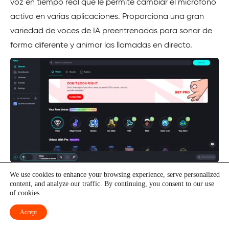
voz en tiempo real que le permite cambiar el micrófono
activo en varias aplicaciones. Proporciona una gran
variedad de voces de IA preentrenadas para sonar de
forma diferente y animar las llamadas en directo.
We use cookies to enhance your browsing experience, serve personalized
Puede utilizar Voice Lab, la función de clonación de voz,
content, and analyze our traffic. By continuing, you consent to our use
para grabarse a sí mismo y añadir efectos como
of cookies.
desplazadores de tono, reverberaciones, vocoder y
Accept
wah-wah. Puede crear varias voces para cualquier