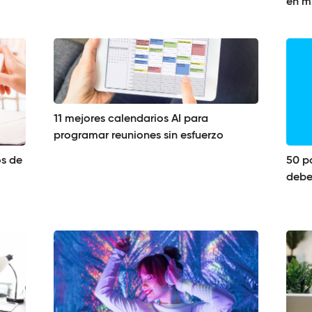
en m
11 mejores calendarios AI para
programar reuniones sin esfuerzo
os de
50 p
debe