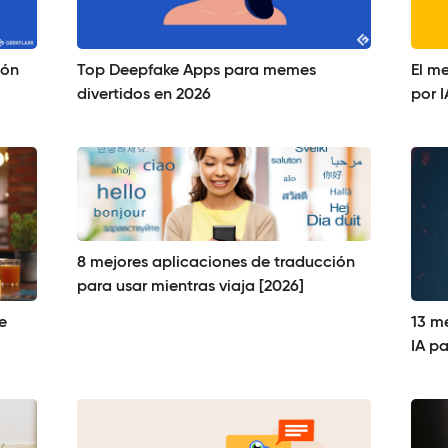
ión
Top Deepfake Apps para memes
El m
divertidos en 2026
por I
8 mejores aplicaciones de traducción
para usar mientras viaja [2026]
e
13 m
IA p