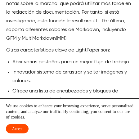
notas sobre la marcha, que podrá utilizar más tarde en
la redacción de documentación. Por tanto, si está
investigando, esta función le resultará útil. Por último,
soporta diferentes sabores de Markdown, incluyendo
GFM y MultiMarkdown(MM).
Otras características clave de LightPaper son:
Abrir varias pestañas para un mejor flujo de trabajo.
Innovador sistema de arrastrar y soltar imágenes y
enlaces.
Ofrece una lista de encabezados y bloques de
código para facilitar la navegación dentro de un
We use cookies to enhance your browsing experience, serve personalized
documento.
content, and analyze our traffic. By continuing, you consent to our use
of cookies.
Vista previa en vivo para ver el aspecto de su
documento.
Accept
Vista previa real para ver cómo quedará en una