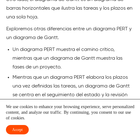
barras horizontales que ilustra las tareas y los plazos en
una sola hoja.
Exploremos otras diferencias entre un diagrama PERT y
un diagrama de Gantt.
Un diagrama PERT muestra el camino crítico,
mientras que un diagrama de Gantt muestra las
fases de un proyecto.
Mientras que un diagrama PERT elabora los plazos
una vez definidas las tareas, un diagrama de Gantt
se centra en el seguimiento del estado y la revisión
posterior de las tareas. También permite al equipo
We use cookies to enhance your browsing experience, serve personalized
content, and analyze our traffic. By continuing, you consent to our use
dividir las tareas en segmentos más pequeños
of cookies.
durante el proyecto.
Accept
Inicialmente, el diagrama de Gantt no tenía