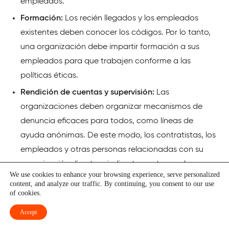
empleados.
Formación:
Los recién llegados y los empleados
existentes deben conocer los códigos. Por lo tanto,
una organización debe impartir formación a sus
empleados para que trabajen conforme a las
políticas éticas.
Rendición de cuentas y supervisión:
Las
organizaciones deben organizar mecanismos de
denuncia eficaces para todos, como líneas de
ayuda anónimas. De este modo, los contratistas, los
empleados y otras personas relacionadas con su
organización directa o indirectamente pueden
We use cookies to enhance your browsing experience, serve personalized
plantear sus preocupaciones en privado sobre
content, and analyze our traffic. By continuing, you consent to our use
prácticas ilegales, poco éticas e inseguras.
of cookies.
Campañas de comunicación:
Para implicar a los
Accept
empleados, es necesario poner en marcha