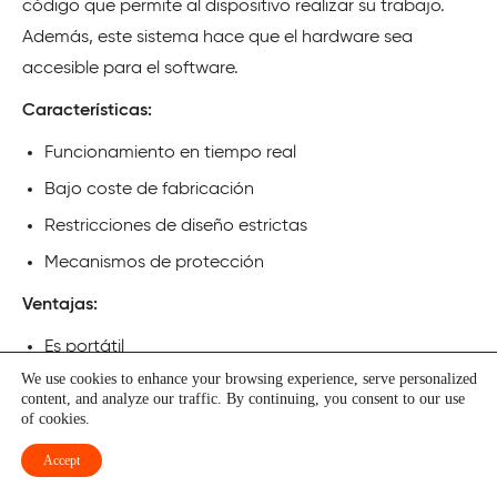
código que permite al dispositivo realizar su trabajo.
Además, este sistema hace que el hardware sea
accesible para el software.
Características:
Funcionamiento en tiempo real
Bajo coste de fabricación
Restricciones de diseño estrictas
Mecanismos de protección
Ventajas:
Es portátil
We use cookies to enhance your browsing experience, serve personalized
Los requisitos de hardware son menores
content, and analyze our traffic. By continuing, you consent to our use
of cookies.
Es más rápido en comparación con otros SO
Es altamente predecible
Accept