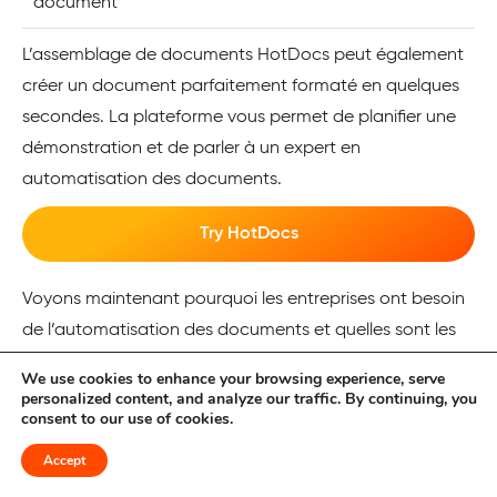
document
L’assemblage de documents HotDocs peut également
créer un document parfaitement formaté en quelques
secondes. La plateforme vous permet de planifier une
démonstration et de parler à un expert en
automatisation des documents.
Try HotDocs
Voyons maintenant pourquoi les entreprises ont besoin
de l’automatisation des documents et quelles sont les
caractéristiques à prendre en compte lors de la
We use cookies to enhance your browsing experience, serve
sélection d’un outil d’automatisation des documents.
personalized content, and analyze our traffic. By continuing, you
consent to our use of cookies.
Pourquoi les entreprises ont-elles
Accept