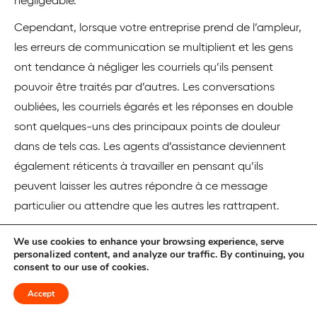
négligeable.
Cependant, lorsque votre entreprise prend de l’ampleur,
les erreurs de communication se multiplient et les gens
ont tendance à négliger les courriels qu’ils pensent
pouvoir être traités par d’autres. Les conversations
oubliées, les courriels égarés et les réponses en double
sont quelques-uns des principaux points de douleur
dans de tels cas. Les agents d’assistance deviennent
également réticents à travailler en pensant qu’ils
peuvent laisser les autres répondre à ce message
particulier ou attendre que les autres les rattrapent.
Parmi les autres problèmes, citons
We use cookies to enhance your browsing experience, serve
personalized content, and analyze our traffic. By continuing, you
Rôles et responsabilités : Pas de règles pour savoir
consent to our use of cookies.
“qui” travaille sur “quel” courrier électronique
Accept
Une appropriation diffuse : Tout le monde pense que