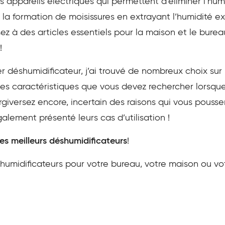
 appareils électriques qui permettent d’éliminer l’hum
 formation de moisissures en extrayant l’humidité exce
z à des articles essentiels pour la maison et le burea
!
r déshumidificateur, j’ai trouvé de nombreux choix sur
e des caractéristiques que vous devez rechercher lorsqu
ergiversez encore, incertain des raisons qui vous pousse
galement présenté leurs cas d’utilisation !
des meilleurs déshumidificateurs
!
éshumidificateurs pour votre bureau, votre maison ou v