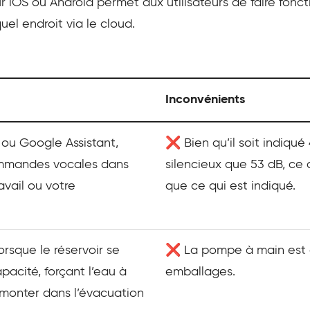
iOS ou Android permet aux utilisateurs de faire fonct
el endroit via le cloud.
Inconvénients
a ou Google Assistant,
❌ Bien qu’il soit indiqué 
commandes vocales dans
silencieux que 53 dB, ce q
avail ou votre
que ce qui est indiqué.
sque le réservoir se
❌ La pompe à main est
acité, forçant l’eau à
emballages.
remonter dans l’évacuation