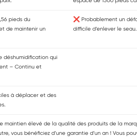
paix.
espace de 1500 pieds car
,56 pieds du
❌ Probablement un défau
et de maintenir un
difficile d’enlever le seau.
déshumidification qui
ent – Continu et
les à déplacer et des
es.
 le maintien élevé de la qualité des produits de la mar
utre, vous bénéficiez d’une garantie d’un an ! Vous pou