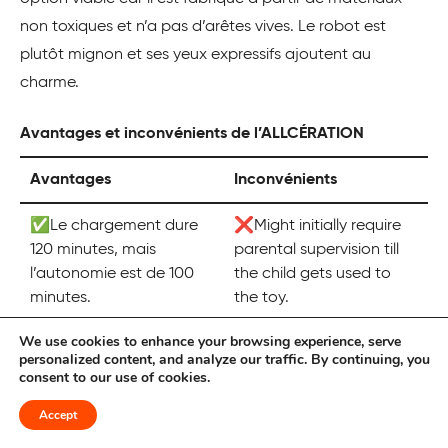
non toxiques et n’a pas d’arêtes vives. Le robot est
plutôt mignon et ses yeux expressifs ajoutent au
charme.
Avantages et inconvénients de l’ALLCÉRATION
Avantages
Inconvénients
✅Le chargement dure
❌Might initially require
120 minutes, mais
parental supervision till
l’autonomie est de 100
the child gets used to
minutes.
the toy.
We use cookies to enhance your browsing experience, serve
✅Roues motorisées
❌No batteries included.
personalized content, and analyze our traffic. By continuing, you
pour un meilleur équilibre
consent to our use of cookies.
et un meilleur contrôle.
Accept
✅Facile à charger par