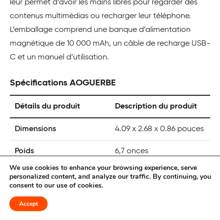
leur permet d’avoir les mains libres pour regarder des
contenus multimédias ou recharger leur téléphone.
L’emballage comprend une banque d’alimentation
magnétique de 10 000 mAh, un câble de recharge USB-
C et un manuel d’utilisation.
Spécifications AOGUERBE
Détails du produit
Description du produit
Dimensions
4.09 x 2.68 x 0.86 pouces
Poids
6,7 onces
We use cookies to enhance your browsing experience, serve
Fabricant
Shenzhen Zhilianxintong
personalized content, and analyze our traffic. By continuing, you
consent to our use of cookies.
Electronics Co, Ltd.
Accept
Pays d’origine
Chine